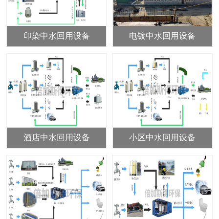
印染中水回用设备
电镀中水回用设备
酒店中水回用设备
小区中水回用设备